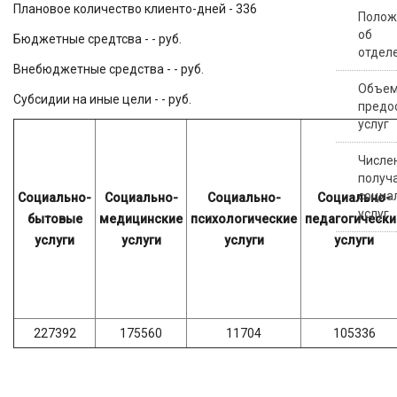
Плановое количество клиенто-дней - 336
Полож
об
Бюджетные средтсва - - руб.
отдел
Внебюджетные средства - - руб.
Объе
Субсидии на иные цели - - руб.
предо
услуг
Числе
получ
социа
Социально-
Социально-
Социально-
Социально-
услуг
бытовые
медицинские
психологические
педагогически
услуги
услуги
услуги
услуги
227392
175560
11704
105336