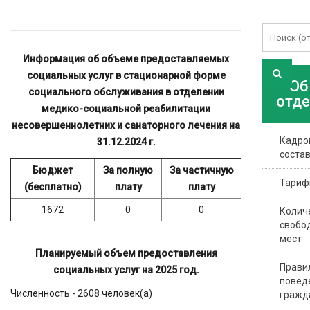
Информация об объеме предоставляемых
социальных услуг в стационарной форме
Об
социального обслуживания в отделении
отд
медико-социальной реабилитации
несовершеннолетних и санаторного лечения на
Кадро
31.12.2024 г.
соста
Бюджет
За полную
За частичную
Тари
(бесплатно)
плату
плату
1672
0
0
Колич
свобо
мест
Планируемый объем предоставления
Прави
социальных услуг на 2025 год.
повед
Численность - 2608 человек(а)
гражд